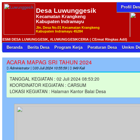
Profil De
Desa
Luwunggesik
Kecamatan Krangkeng
Kabupaten Indramayu
Jln. Desa No.01 Kecamatan Krangkeng
Kabupaten Indramayu 45284
MI DESA LUWUNGGESIK, #LUWUNGGESIKCERIA ( CErmat RIngkas Adil)
Beranda
Berita Desa
Program Kerja
Peraturan Desa
Umkm De
ACARA MAPAG SRI TAHUN 2024
Administrator |
03 Juli 2024 10:55:59 |
949 Kali
TANGGAL KEGIATAN : 02 Juli 2024 08:53:20
KOORDINATOR KEGIATAN : CARSUM
LOKASI KEGIATAN : Halaman Kantor Balai Desa