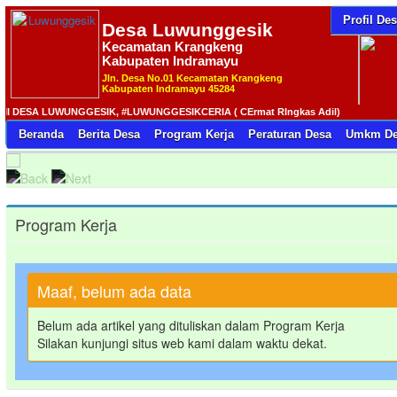
Profil De
Desa
Luwunggesik
Kecamatan Krangkeng
Kabupaten Indramayu
Jln. Desa No.01 Kecamatan Krangkeng
Kabupaten Indramayu 45284
ESA LUWUNGGESIK, #LUWUNGGESIKCERIA ( CErmat RIngkas Adil)
Beranda
Berita Desa
Program Kerja
Peraturan Desa
Umkm De
Program Kerja
Maaf, belum ada data
Belum ada artikel yang dituliskan dalam Program Kerja
Silakan kunjungi situs web kami dalam waktu dekat.