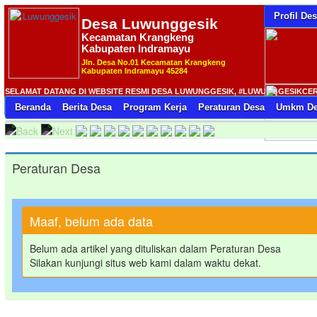
Profil De
Desa
Luwunggesik
Kecamatan Krangkeng
Kabupaten Indramayu
Jln. Desa No.01 Kecamatan Krangkeng
Kabupaten Indramayu 45284
SELAMAT DATANG DI WEBSITE RESMI DESA LUWUNGGESIK, #LUWUNGGESIKCERIA 
Beranda
Berita Desa
Program Kerja
Peraturan Desa
Umkm De
Peraturan Desa
Maaf, belum ada data
Belum ada artikel yang dituliskan dalam Peraturan Desa
Silakan kunjungi situs web kami dalam waktu dekat.