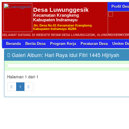
Profil De
Desa
Luwunggesik
Kecamatan Krangkeng
Kabupaten Indramayu
Jln. Desa No.01 Kecamatan Krangkeng
Kabupaten Indramayu 45284
SELAMAT DATANG DI WEBSITE RESMI DESA LUWUNGGESIK, #LUWUNGGESIKCERIA 
Beranda
Berita Desa
Program Kerja
Peraturan Desa
Umkm De
Galeri Album: Hari Raya Idul Fitri 1445 Hijriyah
Halaman 1 dari 1
1