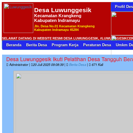
Profil De
Desa
Luwunggesik
Kecamatan Krangkeng
Kabupaten Indramayu
Jln. Desa No.01 Kecamatan Krangkeng
Kabupaten Indramayu 45284
SELAMAT DATANG DI WEBSITE RESMI DESA LUWUNGGESIK, #LUWUNGGESIKCERIA 
Beranda
Berita Desa
Program Kerja
Peraturan Desa
Umkm De
Desa Luwunggesik Ikuti Pelatihan Desa Tangguh Be
Administrator |
20 Juli 2025 09:08:39 |
Berita Desa
|
671 Kali