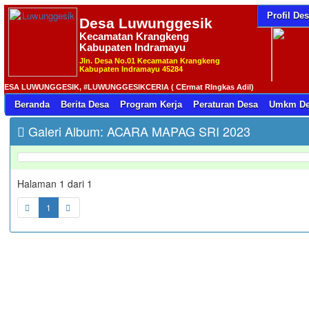
Profil De
Desa
Luwunggesik
Kecamatan Krangkeng
Kabupaten Indramayu
Jln. Desa No.01 Kecamatan Krangkeng
Kabupaten Indramayu 45284
A LUWUNGGESIK, #LUWUNGGESIKCERIA ( CErmat RIngkas Adil)
Beranda
Berita Desa
Program Kerja
Peraturan Desa
Umkm De
Galeri Album: ACARA MAPAG SRI 2023
Halaman 1 dari 1
1